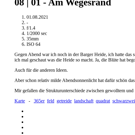
08 | 01 - Am Wegesrand
01.08.2021
-
f/1.4
1/2000 sec
35mm
ISO 64
Gegen Abend war ich noch in der Barger Heide, ich hatte das s
ich mal geschaut was die Heide so macht. Ja, die Blüte hat beg
Auch für die anderen Ideen.
Aber schon relativ milde Abendsonnenlicht hat dafür schön das
Mir gefallen die Strukturunterschiede zwischen gewolltem un
Karte
-
365er
feld
getreide
landschaft
quadrat
schwarzwei