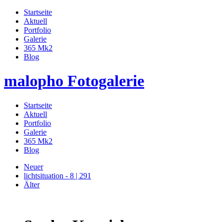
Startseite
Aktuell
Portfolio
Galerie
365 Mk2
Blog
malopho Fotogalerie
Startseite
Aktuell
Portfolio
Galerie
365 Mk2
Blog
Neuer
lichtsituation - 8 | 291
Älter