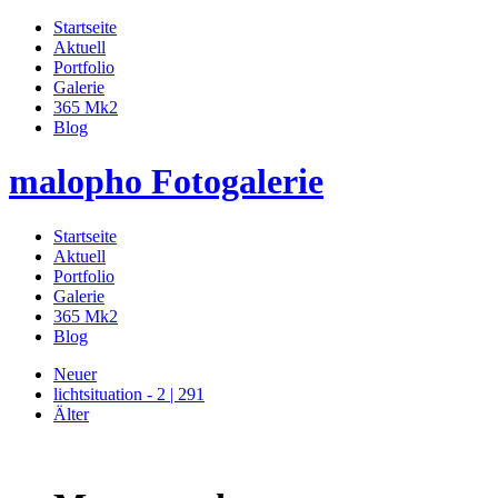
Startseite
Aktuell
Portfolio
Galerie
365 Mk2
Blog
malopho Fotogalerie
Startseite
Aktuell
Portfolio
Galerie
365 Mk2
Blog
Neuer
lichtsituation - 2 | 291
Älter