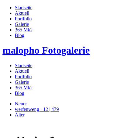
Startseite
Aktuell
Portfolio
Galerie
365 Mk2
Blog
malopho Fotogalerie
Startseite
Aktuell
Portfolio
Galerie
365 Mk2
Blog
Neuer
werfenweng - 12 | 479
Älter