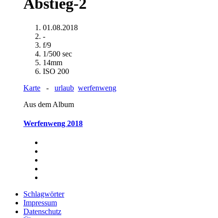
Abstieg-2
01.08.2018
-
f/9
1/500 sec
14mm
ISO 200
Karte
-
urlaub
werfenweng
Aus dem Album
Werfenweng 2018
Schlagwörter
Impressum
Datenschutz