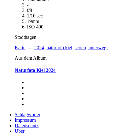
-
f/8
1/10 sec
19mm
ISO 400
Stodthagen
Karte
-
2024
naturfoto kiel
serien
unterwegs
Aus dem Album
Naturfoto Kiel 2024
Schlagwörter
Impressum
Datenschutz
Über