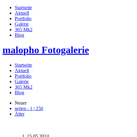
Startseite
Aktuell
Portfolio
Galerie
365 Mk2
Blog
malopho Fotogalerie
Startseite
Aktuell
Portfolio
Galerie
365 Mk2
Blog
Neuer
serien - 1 | 250
Älter
15.05.2024