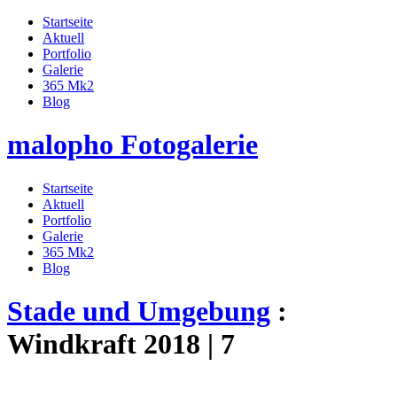
Startseite
Aktuell
Portfolio
Galerie
365 Mk2
Blog
malopho Fotogalerie
Startseite
Aktuell
Portfolio
Galerie
365 Mk2
Blog
Stade und Umgebung
:
Windkraft 2018 | 7