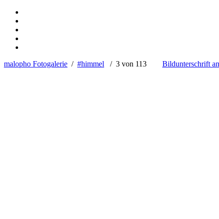
malopho Fotogalerie
/
#himmel
/ 3 von 113
Bildunterschrift a